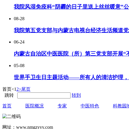
我院风湿免疫科“阴霾的日子里送上丝丝暖意”
08-28
我院第五党支部与内蒙古电视台经济生活频道党
06-24
内蒙古自治区中医医院（所）第三党支部开展“
05-08
世界手卫生日主题活动——所有人的清洁护理，
首页
<
1
2
>
尾页
跳转
转到
首页
医院概况
专家
中医特色
科教园
网址：www.nmgzyyy.com